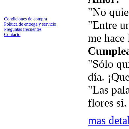
"No quier
Condiciones de compra
"Entre un
Politica de entrega y servicio
Preguntas frecuentes
me hace 
Contacto
Cumplea
"Sólo qu
día. ¡Qu
"Las pal
flores si
mas deta